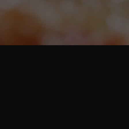
Beställ god och vällagad mat online hos Sylos Pizza Kebab & Grill (Kramfors ). Se vår meny, ta
del av unika erbjudanden och njut av rätter för alla smaker.
ÖPPETTIDER
Vi har öppet följande
dagar och tider: